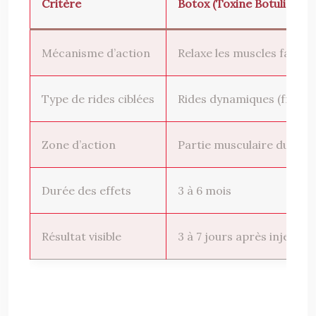
Critère
Botox (Toxine Botulique)
Mécanisme d’action
Relaxe les muscles faciau
Type de rides ciblées
Rides dynamiques (front, p
Zone d’action
Partie musculaire du visag
Durée des effets
3 à 6 mois
Résultat visible
3 à 7 jours après injectio
Bot